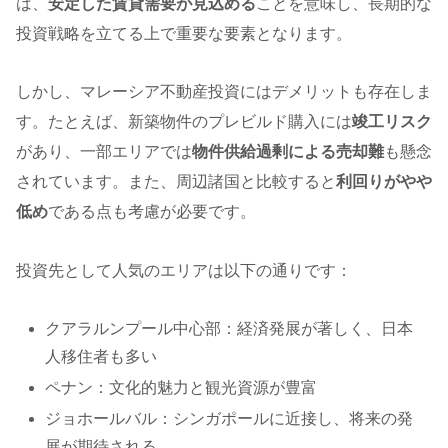
は、
安定した賃貸需要が見込める
ことを意味し、長期的な
投資戦略を立てる上で重要な要素となります。
しかし、マレーシア不動産投資にはデメリットも存在しま
す。たとえば、新築物件のプレビルド購入には
竣工リスク
があり、一部エリアでは
物件供給過剰による売却難
も懸念
されています。また、周辺諸国と比較すると
利回りがやや
低め
である点も考慮が必要です。
投資先として人気のエリアは以下の通りです：
クアラルンプール中心部：経済発展が著しく、日本
人移住者も多い
ペナン：文化的魅力と観光資源が豊富
ジョホールバル：シンガポールに近接し、将来の発
展が期待される